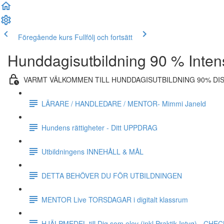
Föregående kurs
Fullfölj och fortsätt
Hunddagisutbildning 90 % Inten
VARMT VÄLKOMMEN TILL HUNDDAGISUTBILDNING 90% DI
LÄRARE / HANDLEDARE / MENTOR- Mimmi Janeld
Hundens rättigheter - Ditt UPPDRAG
Utbildningens INNEHÅLL & MÅL
DETTA BEHÖVER DU FÖR UTBILDNINGEN
MENTOR Live TORSDAGAR i digitalt klassrum
HJÄLPMEDEL till Dig som elev (inkl Praktik Intyg) - CH