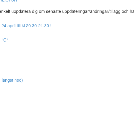
t enkelt uppdatera dig om senaste uppdateringar/ändringar/tillägg och h
april till kl 20.30-21.30 !
h "G"
längst ned)