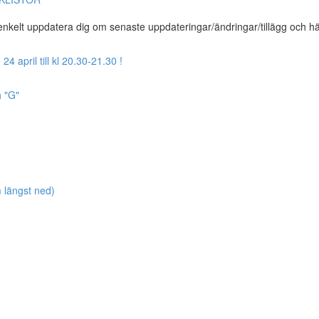
t enkelt uppdatera dig om senaste uppdateringar/ändringar/tillägg och h
april till kl 20.30-21.30 !
h "G"
längst ned)