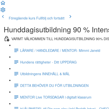
Föregående kurs
Fullfölj och fortsätt
Hunddagisutbildning 90 % Inten
VARMT VÄLKOMMEN TILL HUNDDAGISUTBILDNING 90% DI
LÄRARE / HANDLEDARE / MENTOR- Mimmi Janeld
Hundens rättigheter - Ditt UPPDRAG
Utbildningens INNEHÅLL & MÅL
DETTA BEHÖVER DU FÖR UTBILDNINGEN
MENTOR Live TORSDAGAR i digitalt klassrum
HJÄLPMEDEL till Dig som elev (inkl Praktik Intyg) - CH