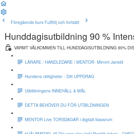
Föregående kurs
Fullfölj och fortsätt
Hunddagisutbildning 90 % Inten
VARMT VÄLKOMMEN TILL HUNDDAGISUTBILDNING 90% DI
LÄRARE / HANDLEDARE / MENTOR- Mimmi Janeld
Hundens rättigheter - Ditt UPPDRAG
Utbildningens INNEHÅLL & MÅL
DETTA BEHÖVER DU FÖR UTBILDNINGEN
MENTOR Live TORSDAGAR i digitalt klassrum
HJÄLPMEDEL till Dig som elev (inkl Praktik Intyg) - CH