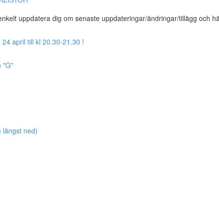
t enkelt uppdatera dig om senaste uppdateringar/ändringar/tillägg och h
april till kl 20.30-21.30 !
h "G"
längst ned)