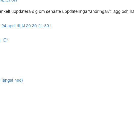
t enkelt uppdatera dig om senaste uppdateringar/ändringar/tillägg och h
april till kl 20.30-21.30 !
h "G"
längst ned)