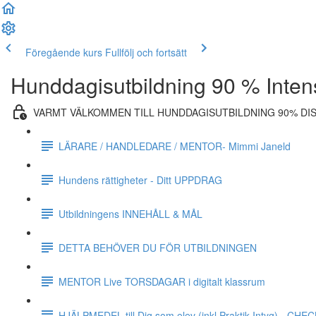
Föregående kurs
Fullfölj och fortsätt
Hunddagisutbildning 90 % Inten
VARMT VÄLKOMMEN TILL HUNDDAGISUTBILDNING 90% DI
LÄRARE / HANDLEDARE / MENTOR- Mimmi Janeld
Hundens rättigheter - Ditt UPPDRAG
Utbildningens INNEHÅLL & MÅL
DETTA BEHÖVER DU FÖR UTBILDNINGEN
MENTOR Live TORSDAGAR i digitalt klassrum
HJÄLPMEDEL till Dig som elev (inkl Praktik Intyg) - CH