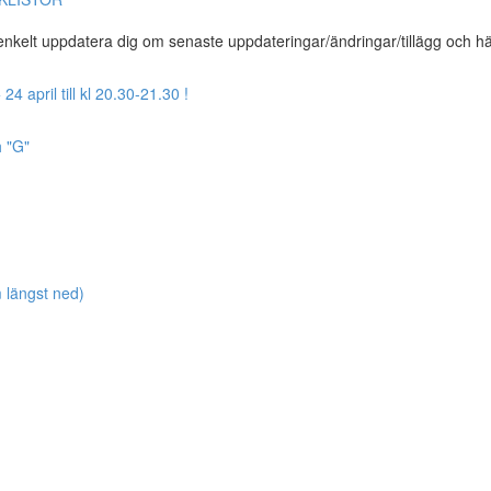
t enkelt uppdatera dig om senaste uppdateringar/ändringar/tillägg och h
april till kl 20.30-21.30 !
h "G"
längst ned)