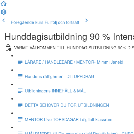
Föregående kurs
Fullfölj och fortsätt
Hunddagisutbildning 90 % Inten
VARMT VÄLKOMMEN TILL HUNDDAGISUTBILDNING 90% DI
LÄRARE / HANDLEDARE / MENTOR- Mimmi Janeld
Hundens rättigheter - Ditt UPPDRAG
Utbildningens INNEHÅLL & MÅL
DETTA BEHÖVER DU FÖR UTBILDNINGEN
MENTOR Live TORSDAGAR i digitalt klassrum
HJÄLPMEDEL till Dig som elev (inkl Praktik Intyg) - CH