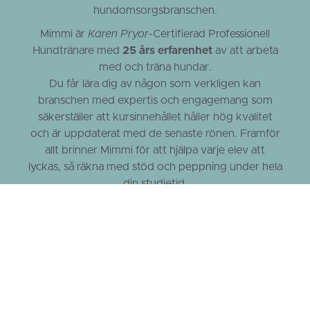
hundomsorgsbranschen.
Mimmi är
Karen Pryor
-Certifierad Professionell
Hundtränare med
25 års erfarenhet
av att arbeta
med och träna hundar.
Du får lära dig av någon som verkligen kan
branschen med expertis och engagemang som
säkerställer att kursinnehållet håller hög kvalitet
och är uppdaterat med de senaste rönen. Framför
allt brinner Mimmi för att hjälpa varje elev att
lyckas, så räkna med stöd och peppning under hela
din studietid.
Med rätt glasögon på med rätt fokus och med
noga utvalda utbildningar har Mimmi decenniers
erfarenhet och kunskap om hundars signaler,
beteenden och kommunikation. Utifrån detta
utbildar, handleder och föreläser hon för företag
med personal, för myndigheter samt
privatpersoner i både yrkesutbildningar, kurser,