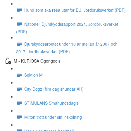
Hund som ska resa utanför EU, Jordbruksverket (PDF)
Nationell Djurskyddsrapport 2021, Jordbruksverket
(PDF)
Djurskyddsarbetet under 10 år mellan år 2007 och
2017, Jordbruksverket (PDF)
M - KURIOSA Ögongodis
Sektion M
City Dogz (film dagishundar AH)
STIMULANS Småhundsdagis
Milton trött under sin inskolning
Har du en tiggare hemma?