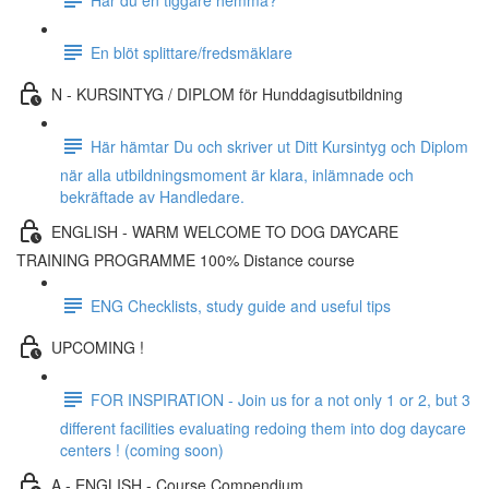
En blöt splittare/fredsmäklare
N - KURSINTYG / DIPLOM för Hunddagisutbildning
Här hämtar Du och skriver ut Ditt Kursintyg och Diplom
när alla utbildningsmoment är klara, inlämnade och
bekräftade av Handledare.
ENGLISH - WARM WELCOME TO DOG DAYCARE
TRAINING PROGRAMME 100% Distance course
ENG Checklists, study guide and useful tips
UPCOMING !
FOR INSPIRATION - Join us for a not only 1 or 2, but 3
different facilities evaluating redoing them into dog daycare
centers ! (coming soon)
A - ENGLISH - Course Compendium