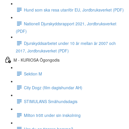
Hund som ska resa utanför EU, Jordbruksverket (PDF)
Nationell Djurskyddsrapport 2021, Jordbruksverket
(PDF)
Djurskyddsarbetet under 10 år mellan år 2007 och
2017, Jordbruksverket (PDF)
M - KURIOSA Ögongodis
Sektion M
City Dogz (film dagishundar AH)
STIMULANS Småhundsdagis
Milton trött under sin inskolning
Har du en tiggare hemma?