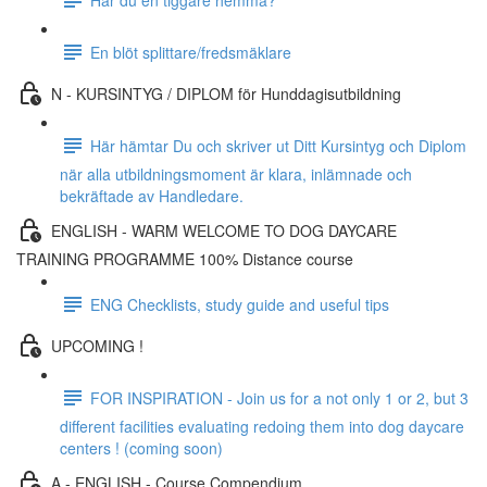
En blöt splittare/fredsmäklare
N - KURSINTYG / DIPLOM för Hunddagisutbildning
Här hämtar Du och skriver ut Ditt Kursintyg och Diplom
när alla utbildningsmoment är klara, inlämnade och
bekräftade av Handledare.
ENGLISH - WARM WELCOME TO DOG DAYCARE
TRAINING PROGRAMME 100% Distance course
ENG Checklists, study guide and useful tips
UPCOMING !
FOR INSPIRATION - Join us for a not only 1 or 2, but 3
different facilities evaluating redoing them into dog daycare
centers ! (coming soon)
A - ENGLISH - Course Compendium