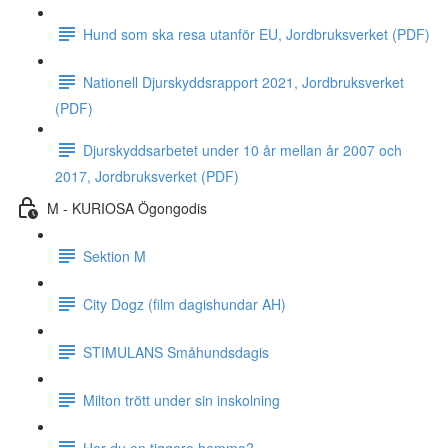
Hund som ska resa utanför EU, Jordbruksverket (PDF)
Nationell Djurskyddsrapport 2021, Jordbruksverket
(PDF)
Djurskyddsarbetet under 10 år mellan år 2007 och
2017, Jordbruksverket (PDF)
M - KURIOSA Ögongodis
Sektion M
City Dogz (film dagishundar AH)
STIMULANS Småhundsdagis
Milton trött under sin inskolning
Har du en tiggare hemma?