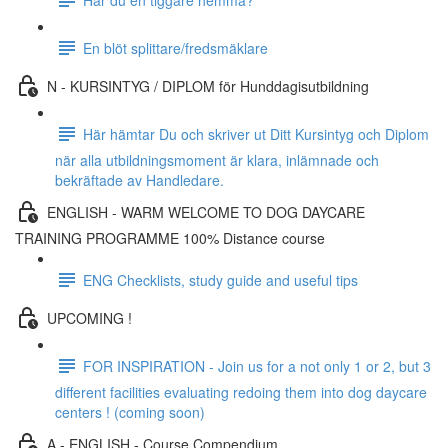
En blöt splittare/fredsmäklare
N - KURSINTYG / DIPLOM för Hunddagisutbildning
Här hämtar Du och skriver ut Ditt Kursintyg och Diplom
när alla utbildningsmoment är klara, inlämnade och
bekräftade av Handledare.
ENGLISH - WARM WELCOME TO DOG DAYCARE
TRAINING PROGRAMME 100% Distance course
ENG Checklists, study guide and useful tips
UPCOMING !
FOR INSPIRATION - Join us for a not only 1 or 2, but 3
different facilities evaluating redoing them into dog daycare
centers ! (coming soon)
A - ENGLISH - Course Compendium