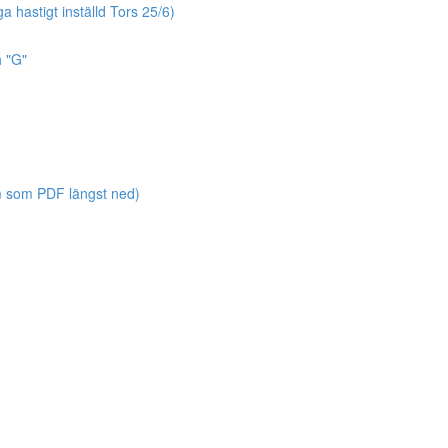
hastigt inställd Tors 25/6)
h "G"
 som PDF längst ned)