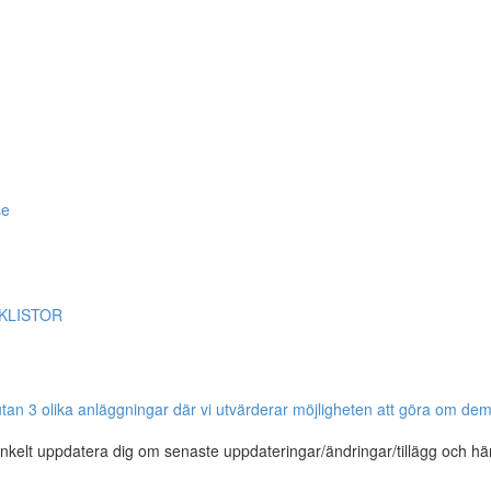
se
ECKLISTOR
utan 3 olika anläggningar där vi utvärderar möjligheten att göra om dem
 enkelt uppdatera dig om senaste uppdateringar/ändringar/tillägg och h