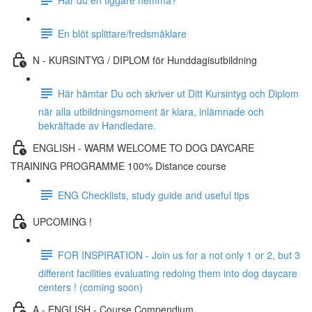
En blöt splittare/fredsmäklare
N - KURSINTYG / DIPLOM för Hunddagisutbildning
Här hämtar Du och skriver ut Ditt Kursintyg och Diplom
när alla utbildningsmoment är klara, inlämnade och
bekräftade av Handledare.
ENGLISH - WARM WELCOME TO DOG DAYCARE
TRAINING PROGRAMME 100% Distance course
ENG Checklists, study guide and useful tips
UPCOMING !
FOR INSPIRATION - Join us for a not only 1 or 2, but 3
different facilities evaluating redoing them into dog daycare
centers ! (coming soon)
A - ENGLISH - Course Compendium