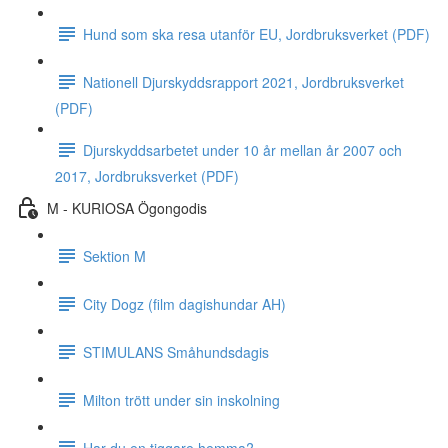
Hund som ska resa utanför EU, Jordbruksverket (PDF)
Nationell Djurskyddsrapport 2021, Jordbruksverket
(PDF)
Djurskyddsarbetet under 10 år mellan år 2007 och
2017, Jordbruksverket (PDF)
M - KURIOSA Ögongodis
Sektion M
City Dogz (film dagishundar AH)
STIMULANS Småhundsdagis
Milton trött under sin inskolning
Har du en tiggare hemma?